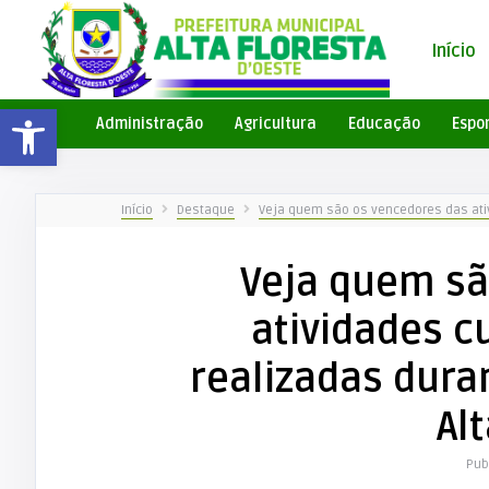
Início
Barra de Ferramentas Aberta
Administração
Agricultura
Educação
Espo
Início
Destaque
Veja quem são os vencedores das ativi
Veja quem sã
atividades c
realizadas duran
Al
Pub