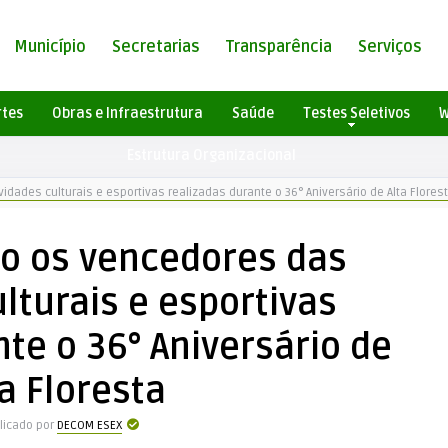
Município
Secretarias
Transparência
Serviços
rtes
Obras e Infraestrutura
Saúde
Testes Seletivos
W
Estrutura Organizacional
dades culturais e esportivas realizadas durante o 36° Aniversário de Alta Flores
o os vencedores das
ulturais e esportivas
te o 36° Aniversário de
ta Floresta
licado por
DECOM ESEX