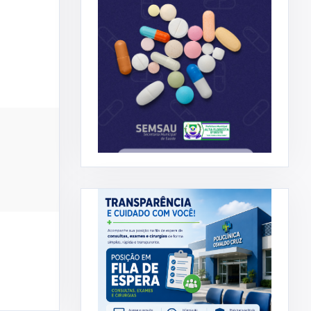
ADMINISTRAÇÃO
DECOM
IAÇÃO DO
Prefeitura Municipal concede
.
reajuste salarial aos servi ...