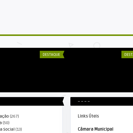
DECOM ESEX
DE
bre limpeza das
Prefeito Carlos Borges acompanha
Se
serviços na Linha 60
Flo
DESTAQUE
DEST
– – – –
ração
(267)
Links Úteis
a
(50)
a Social
(13)
Câmara Municipal