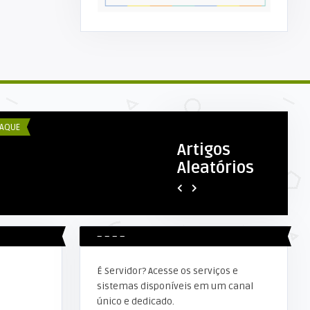
COM ESEX
Elker Winther
tembro Amarelo: CAPS de Alta
SEMTRAS – PROGRAMA CRIAN
resta realiza palestra ...
FELIZ
AQUE
DESTAQUE
Artigos
Aleatórios
– – – –
É Servidor? Acesse os serviços e
sistemas disponíveis em um canal
único e dedicado.