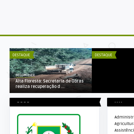
DECOM ESEX
SAAE – orienta so
caixas d’água.
DESTAQUE
DESTAQUE
DECOM ESEX
Alta Floresta: Secretaria de Obras
realiza recuperação d ...
– – – –
- - - -
Administ
Agricultur
Assistênci