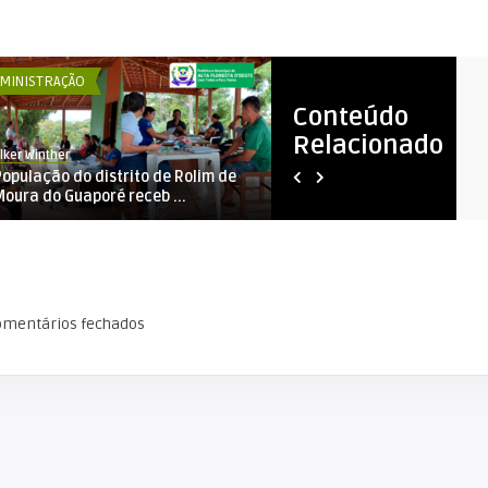
MINISTRAÇÃO
ADMINISTRAÇÃO
Conteúdo
Relacionado
lker Winther
RAFAEL STRAUB
População do distrito de Rolim de
AUDIÊNCIA PÚBLICA DE AVAL
Moura do Guaporé receb ...
CUMPRIMENTO DAS METAS ..
omentários fechados