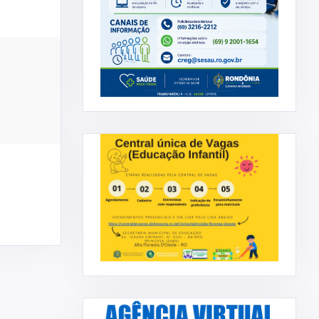
ADMINISTRAÇÃO
DECOM
IAÇÃO DO
Prefeitura Municipal concede
.
reajuste salarial aos servi ...