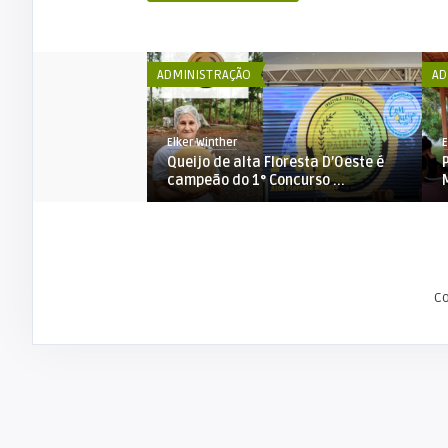
ADMINISTRAÇÃO
AD
Elker Winther
E
nicípio de Alta
Queijo de alta Floresta D’Oeste é
conta di ...
campeão do 1° Concurso ...
C