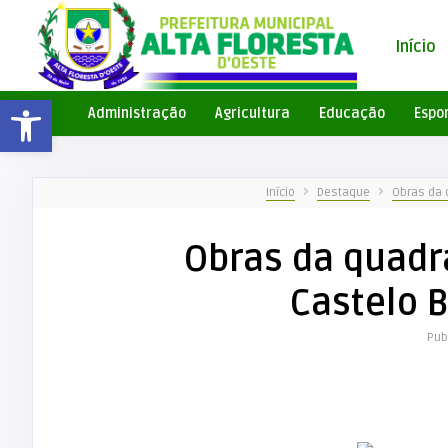
Início
Barra de Ferramentas Aberta
Administração
Agricultura
Educação
Espo
Início
Destaque
Obras da 
Obras da quadr
Castelo B
Pub