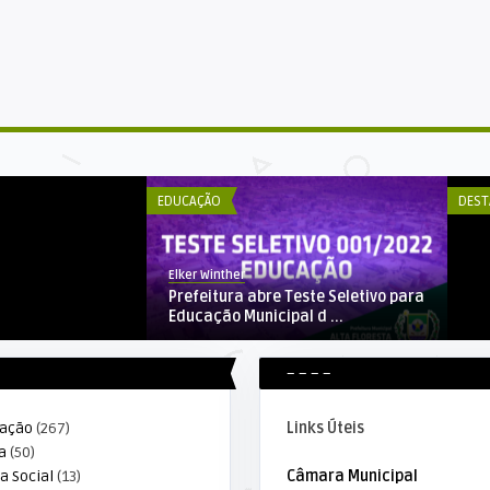
DE
loresta checa
Al
se in ...
Mu
EDUCAÇÃO
DEST
Elker Winther
Prefeitura abre Teste Seletivo para
Educação Municipal d ...
– – – –
ração
(267)
Links Úteis
a
(50)
a Social
(13)
Câmara Municipal