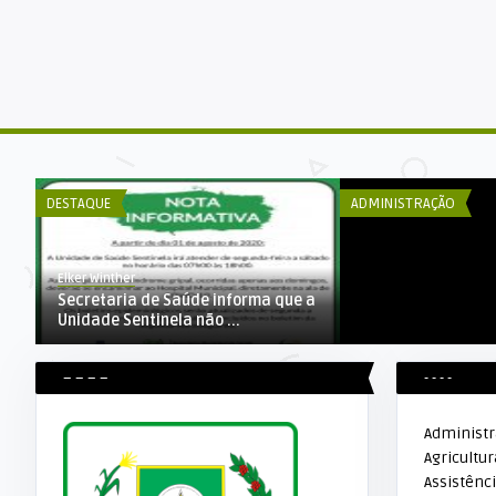
Elker Winther
o
Prefeito de Alta F
projetos na AROM e 
DESTAQUE
ADMINISTRAÇÃO
Elker Winther
Secretaria de Saúde informa que a
Unidade Sentinela não ...
– – – –
- - - -
Administ
Agricultur
Assistênci