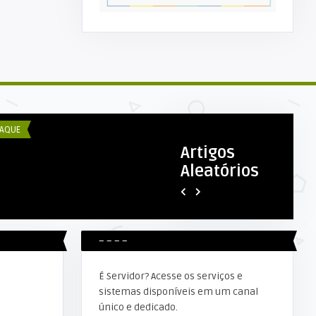
COM ESEX
DECOM ESEX
ta Floresta realiza Fórum
Comunicado Prefeitura Muni
nicipal de Educação
de Alta Floresta D’ ...
AQUE
ADMINISTRAÇÃO
Artigos
Aleatórios
– – – –
É Servidor? Acesse os serviços e
sistemas disponíveis em um canal
único e dedicado.