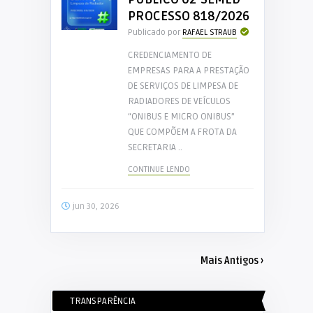
PROCESSO 818/2026
Publicado por
RAFAEL STRAUB
CREDENCIAMENTO DE
EMPRESAS PARA A PRESTAÇÃO
DE SERVIÇOS DE LIMPESA DE
RADIADORES DE VEÍCULOS
“ONIBUS E MICRO ONIBUS”
QUE COMPÕEM A FROTA DA
SECRETARIA ..
CONTINUE LENDO
jun 30, 2026
Mais Antigos ›
TRANSPARÊNCIA