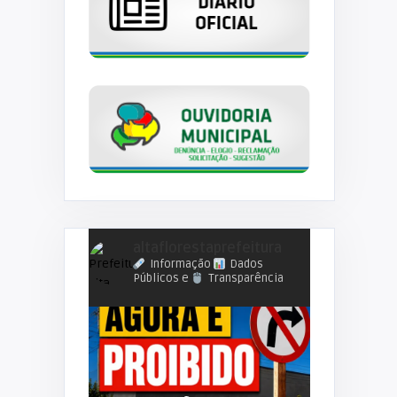
altaflorestaprefeitura
Informação
Dados
Públicos e
Transparência