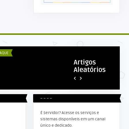
COM ESEX
DECOM ESEX
efeitura realiza mutirão contra
SAAE – orienta sobre limpeza
dengue
caixas d’água.
AQUE
DESTAQUE
Artigos
Aleatórios
– – – –
É Servidor? Acesse os serviços e
sistemas disponíveis em um canal
único e dedicado.