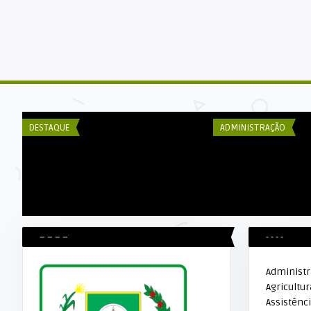
DECOM ESEX
DECOM ESEX
e
Prefeitura aguarda chegada de
DIA 28 DE OUTUBR
câmeras para iniciar visto ...
SERVIDOR PÚBLICO
DESTAQUE
ADMINISTRAÇÃO
– – – –
- - - -
Administ
Agricultur
Assistênci