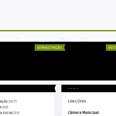
DECOM ESEX
DE
O — DIA DO
JUNTA MILITAR REALIZOU
Pr
.
JURAMENTO A BANDEIRA NESSA
a 
SEXTA- ...
ADMINISTRAÇÃO
DEST
– – – –
ração
(267)
Links Úteis
a
(50)
a Social
(13)
Câmara Municipal