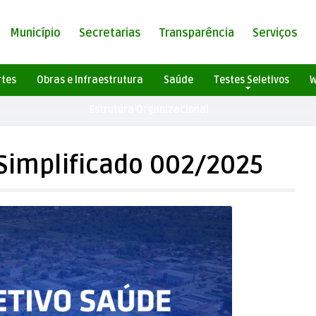
Município
Secretarias
Transparência
Serviços
rtes
Obras e Infraestrutura
Saúde
Testes Seletivos
W
Estrutura Organizacional
 Simplificado 002/2025