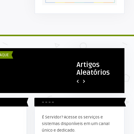
COM ESEX
cola Municipal 17 de Junho
aliza socialização do Pro ...
AQUE
ADMINISTRAÇÃO
Artigos
Aleatórios
RAFAEL STRAUB
Sistema de videomonitorame
– – – –
É Servidor? Acesse os serviços e
sistemas disponíveis em um canal
único e dedicado.