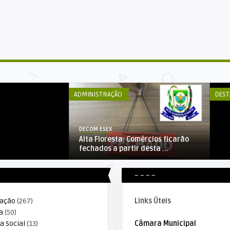
DE
Alta Floresta
Es
 7ª Ro ...
re
ADMINISTRAÇÃO
DEST
DECOM ESEX
Alta Floresta: Comércios ficarão
fechados a partir desta ...
– – – –
ração
(267)
Links Úteis
a
(50)
a Social
(13)
Câmara Municipal