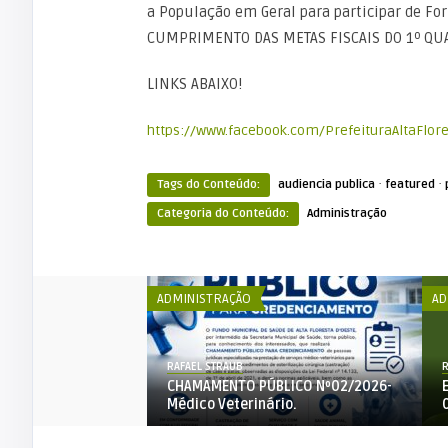
a População em Geral para participar de F
CUMPRIMENTO DAS METAS FISCAIS DO 1º QUA
LINKS ABAIXO!
https://www.facebook.com/PrefeituraAltaFlor
·
·
Tags do Conteúdo:
audiencia publica
featured
Categoria do Conteúdo:
Administração
ADMINISTRAÇÃO
AD
RAFAEL STRAUB
R
BLICO Nº002-2026-
CHAMAMENTO PÚBLICO Nº02/2026-
LIMENTO-PPA
Médico Veterinário.