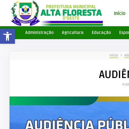
Início
Barra de Ferramentas Aberta
Administração
Agricultura
Educação
Espo
Início
Ad
AUDIÊ
Pub