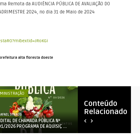
orma Remota da AUDIÊNCIA PÚBLICA DE AVALIAÇÃO DO
DRIMESTRE 2024, no dia 31 de Maio de 2024
estaRO?mibextid=JRoKGi
prefeitura alta floresta doeste
MINISTRAÇÃO
ADMINISTRAÇÃO
Conteúdo
Relacionado
AFAEL STRAUB
RAFAEL STRAUB
EDITAL DE CHAMADA PÚBLICA Nº
CHAMAMENTO PÚBLICO 02-
01/2026 PROGRAMA DE AQUISIÇ ...
PROCESSO 818/2026