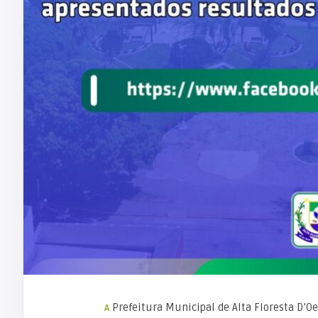
A Prefeitura Municipal de Alta Floresta D’Oeste em Cumprimentar às prerrogativas legais, vem convidar