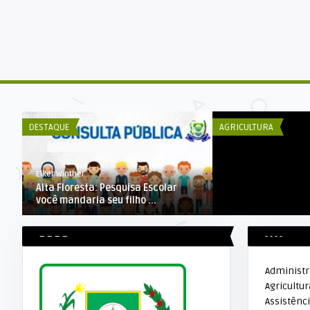
DECOM ESEX
Agroindústrias de 
fazem exposição na
DESTAQUE
AGRICULTURA
Elker Winther
Alta Floresta: Pesquisa Escolar
você mandaria seu filho ...
– – – –
- - - -
Administ
Agricultur
Assistênci