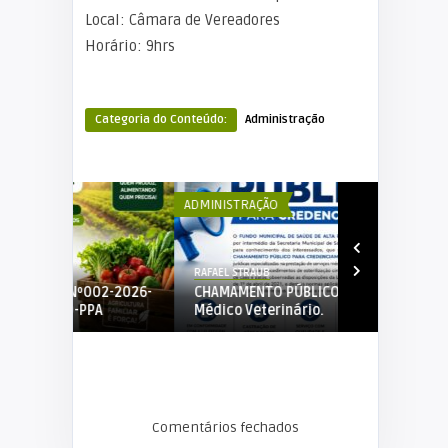
Local: Câmara de Vereadores
Horário: 9hrs
Categoria do Conteúdo:
Administração
ADMINISTRAÇÃO
ADMINISTRAÇÃ
RAFAEL STRAUB
RAFAEL STRAUB
2-2026-
CHAMAMENTO PÚBLICO Nº02/2026-
EDITAL DE C
A
Médico Veterinário.
01/2026 PRO
Comentários fechados