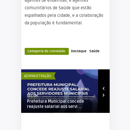
agentes de endemias, e agentes
comunitários de Saúde que estão
espalhados pela cidade, e a colaboração
da população é fundamental.
·
Categoria do Conteúdo:
Destaque
Saúde
ADMINISTRAÇÃO
ADMINISTRAÇÃO
DECOM
Elker Winther
ÇÃO DO
Prefeitura Municipal concede
Socialização 
reajuste salarial aos servi ...
Saneamento Bá