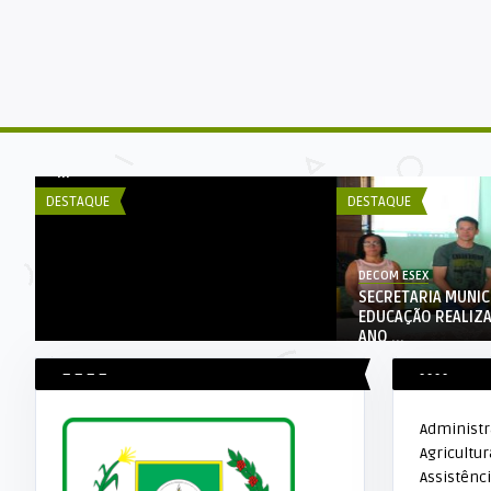
DECOM ESEX
3ª rodada do Campeonato
Municipal de Bocha acontece no d
...
DESTAQUE
DESTAQUE
DECOM ESEX
SECRETARIA MUNIC
EDUCAÇÃO REALIZ
ANO ...
– – – –
- - - -
Administ
Agricultur
Assistênci