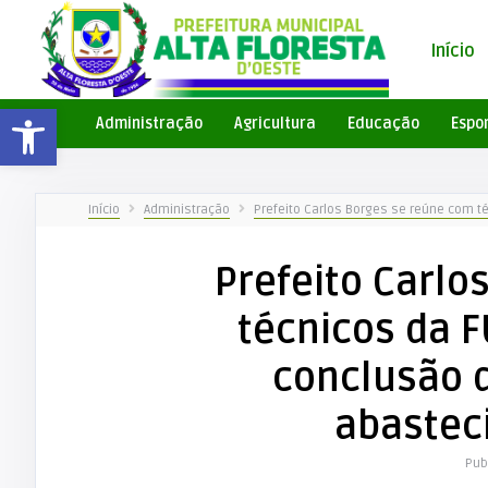
Início
Barra de Ferramentas Aberta
Administração
Agricultura
Educação
Espo
Início
Administração
Prefeito Carlos Borges se reúne com t
Prefeito Carlo
técnicos da F
conclusão 
abastec
Pub