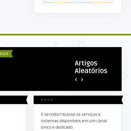
COM ESEX
DECOM ESEX
prefeitura Municipal de Alta
Primeiro caso suspeito de
oresta D’Oeste através ...
coronavírus é descartado em A
AQUE
DESTAQUE
Artigos
Aleatórios
– – – –
É Servidor? Acesse os serviços e
sistemas disponíveis em um canal
único e dedicado.