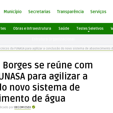
Município
Secretarias
Transparência
Serviços
rtes
Obras e Infraestrutura
Saúde
Testes Seletivos
W
Estrutura Organizacional
écnicos da FUNASA para agilizar a conclusão do novo sistema de abastecimento 
s Borges se reúne com
UNASA para agilizar a
do novo sistema de
imento de água
licado por
DECOM ESEX