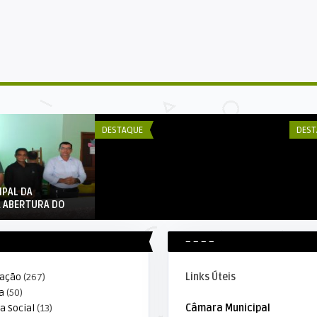
DECOM ESEX
DE
Alta Floresta realiza fase
A 
municipal do JOER
Fl
DESTAQUE
DEST
IPAL DA
A ABERTURA DO
– – – –
ração
(267)
Links Úteis
a
(50)
a Social
(13)
Câmara Municipal