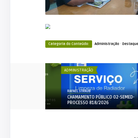
·
Categoria do Conteúdo:
Administração
Destaqu
ADMINISTRAÇÃO
AD
RAFAEL STRAUB
R
DA PÚBLICA Nº
CHAMAMENTO PÚBLICO 02-SEMED-
A DE AQUISIÇ ...
PROCESSO 818/2026