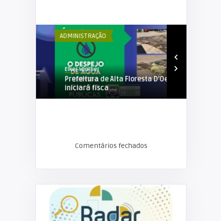
ADMINISTRAÇÃO
ADMINISTRAÇÃ
Elker Winther
Elker Winther
de
Prefeitura de Alta Floresta D’Oeste
1ª Semana d
..
iniciará fisca ...
Floresta D’O
Comentários fechados