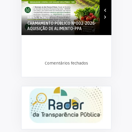
RAFAEL STRAUB
RAFAEL STRAUB
CHAMAMENTO PÚBLICO Nº002-2026-
CHAMAMENTO
 Sr ...
AQUISIÇÃO DE ALIMENTO-PPA
Médico Vete
Comentários fechados