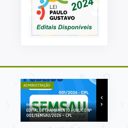
DECOM ESEX
loresta
PREFEITURA 
REFERENTE 
...
ADMINISTRAÇÃO
ADMINISTRAÇÃ
RAFAEL STRAUB
EDITAL DE CHAMAMENTO PUBLICO Nº
001/SEMSAU/2026 – CPL