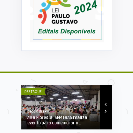
DECOM ESEX
FICADO
A Prefeitura
...
ponte no Bair
DESTAQUE
DESTAQUE
DECOM ESEX
Alta Floresta: SEMTRAS realiza
evento para comemorar o ...