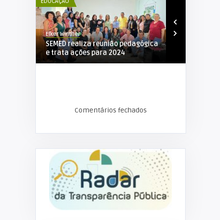
EDUCAÇÃO
ADMINISTRAÇÃ
Elker Winther
Elker Winther
de
SEMED realiza reunião pedagógica
1ª Semana d
..
e trata ações para 2024
Floresta D’O
Comentários fechados