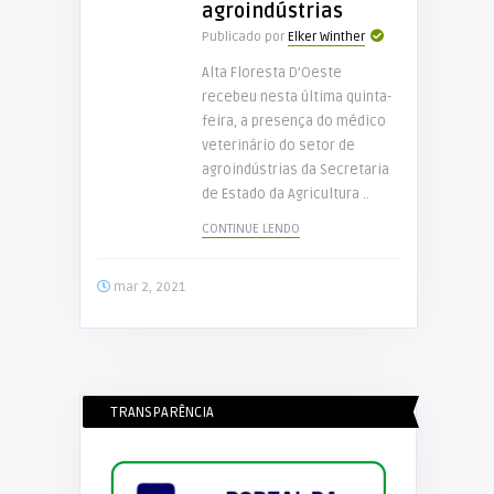
agroindústrias
Publicado por
Elker Winther
Alta Floresta D’Oeste
recebeu nesta última quinta-
feira, a presença do médico
veterinário do setor de
agroindústrias da Secretaria
de Estado da Agricultura ..
CONTINUE LENDO
mar 2, 2021
TRANSPARÊNCIA