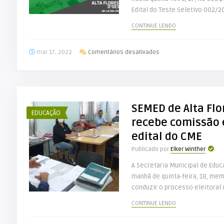
Edital do Teste Seletivo 002/20
CONTINUE LENDO
em
mar 17, 2022
Comentários desativados
SEMED
lança
2º
Teste
SEMED de Alta Flo
Seletivo
EDUCAÇÃO
para
recebe comissão e
preenchimento
edital do CME
de
Publicado por
Elker Winther
vagas
remanescentes
A Secretaria Municipal de Edu
na
manhã de quinta-feira, 18, me
Educação
conduzir o processo eleitoral 
CONTINUE LENDO