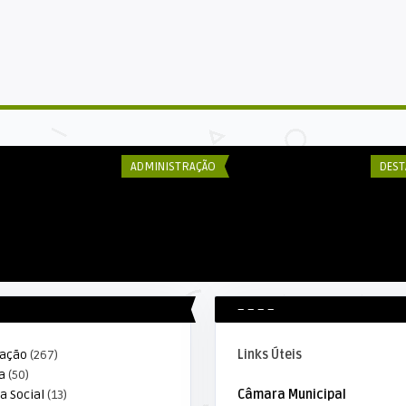
DECOM ESEX
DE
de realiza curso
Prefeito Carlos Borges recebe no
Ca
ra ag ...
gabinete da nova sede d ...
de
ADMINISTRAÇÃO
DEST
– – – –
ração
(267)
Links Úteis
a
(50)
a Social
(13)
Câmara Municipal