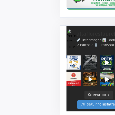
altaflorestapre
Informação
Dad
Públicos e
Transpar
Carregar mais
Seguir no Instagr