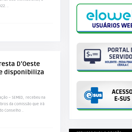
22. ..
resta D’Oeste
 disponibiliza
cação – SEMED, recebeu na
mbros da comissão que irá
do Conselho ..