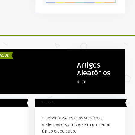
COM ESEX
mpeonato Municipal de futebol
 Campo jogos realizado ...
AQUE
ADMINISTRAÇÃO
Artigos
Aleatórios
RAFAEL STRAUB
DESCARTE CORRETO DE
MEDICAMENTOS.
– – – –
É Servidor? Acesse os serviços e
sistemas disponíveis em um canal
único e dedicado.