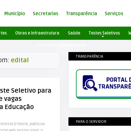
Município
Secretarias
Transparência
Serviços
rtes
Obras e Infraestrutura
Saúde
Testes Seletivos
W
Estrutura Organizacional
TRANSPARÊNCIA
com:
edital
ste Seletivo para
e vagas
a Educação
PARA O SERVIDOR
Floresta D’Oeste, publicou
ortal web institucional, o