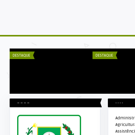
Elker Winther
DECOM ESEX
PREFEITURA MUNICIPAL INICIA
Secretaria de Saú
MANUTENÇÃO DAS ESTRADAS RURAIS
de capacitação pa
DESTAQUE
DESTAQUE
– – – –
- - - -
Administ
Agricultur
Assistênci