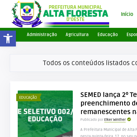
Início
Barra de Ferramentas Aberta
Administração
Agricultura
Educação
Espo
Todos os conteúdos listados 
SEMED lança 2º Te
EDUCAÇÃO
preenchimento d
remanescentes n
Publicado por
Elker Winther
A Prefeitura Municipal de Alta 
nesta quinta-feira, 17, no seu p