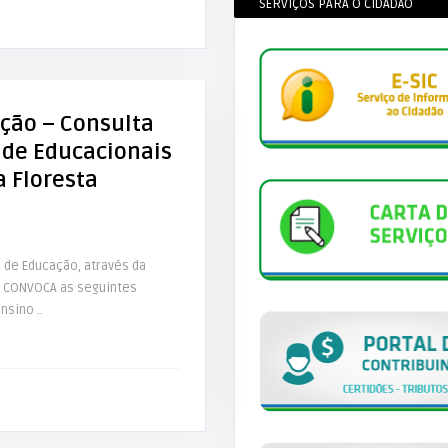
SERVIÇOS PARA O CIDADÃO
ação – Consulta
ade Educacionais
a Floresta
 de Educação, através da
, CONVOCA as seguintes
nsino ..