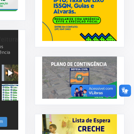
feitura
os
ência
am