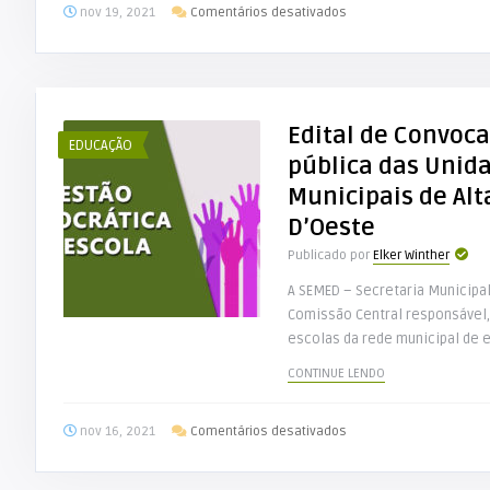
em
nov 19, 2021
Comentários desativados
SEMED
de
Alta
Floresta
Edital de Convoc
D’Oeste
EDUCAÇÃO
recebe
pública das Unid
comissão
Municipais de Alt
e
D’Oeste
disponibiliza
edital
Publicado por
Elker Winther
do
A SEMED – Secretaria Municipal
CME
Comissão Central responsável
escolas da rede municipal de e
CONTINUE LENDO
em
nov 16, 2021
Comentários desativados
Edital
de