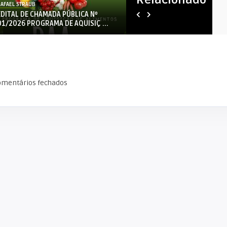
AFAEL STRAUB
RAFAEL STRAUB
AUDIÊNCIA PÚBLICA DA SAÚDE.
É com profundo pesar que
registramos o falecimento d
omentários fechados