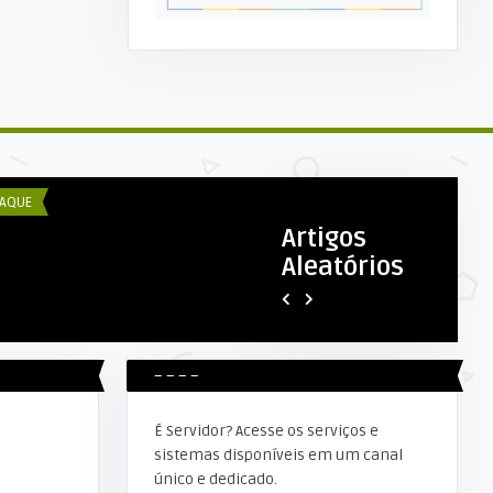
COM ESEX
efeitura Municipal Através da
retaria de esportes r ...
AQUE
EDUCAÇÃO
Artigos
Aleatórios
Elker Winther
SECRETARIA MUNICIPAL DE
EDUCAÇÃO DE ALTA FLORESTA 
...
– – – –
É Servidor? Acesse os serviços e
sistemas disponíveis em um canal
único e dedicado.