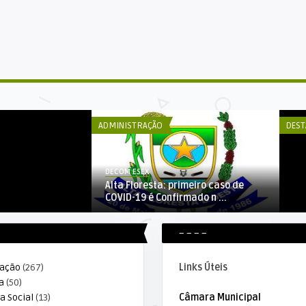
DE
 sobre o
Pr
ógico é real ...
Sec
ADMINISTRAÇÃO
DEST
DECOM ESEX
Alta Floresta: primeiro caso de
COVID-19 é Confirmado n ...
– – – –
ração
(267)
Links Úteis
a
(50)
a Social
(13)
Câmara Municipal