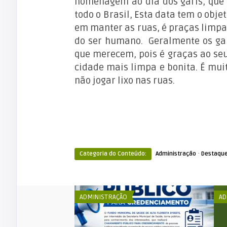
homenagem ao dia dos garis, qu
todo o Brasil, Esta data tem o obj
em manter as ruas, é praças limpa
do ser humano. Geralmente os gari
que merecem, pois é graças ao se
cidade mais limpa e bonita. É mui
não jogar lixo nas ruas.
·
Categoria do Conteúdo:
Administração
Destaqu
ADMINISTRAÇÃO
AD