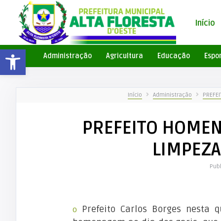
Início
Barra de Ferramentas Aberta
Administração
Agricultura
Educação
Espo
Início
Administração
PREFEI
PREFEITO HOMEN
LIMPEZA
Pub
Prefeito Carlos Borges nesta q
O