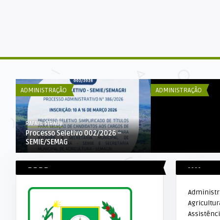
DECOM ESEX
Audiência pública
patrimônio arqueol
ADMINISTRAÇÃO
ADMINISTRAÇÃO
RAFAEL STRAUB
Processo Seletivo 002/2026 –
SEMIE/SEMAG
– – – –
- - - -
Administ
Agricultur
Assistênci