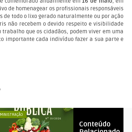
e é comemorado anualmente em
16 de maio
, em
etivo de homenagear os profissionais responsáveis
s de todo o lixo gerado naturalmente ou por ação
s não recebem o devido respeito e visibilidade
u trabalho que os cidadãos, podem viver em uma
to importante cada indivíduo fazer a sua parte e
e
MINISTRAÇÃO
ADMINISTRAÇÃO
Conteúdo
Relacionado