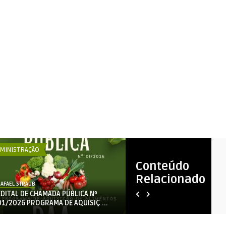
MINISTRAÇÃO
ADMINISTRAÇÃO
Conteúdo
Relacionado
AFAEL STRAUB
RAFAEL STRAUB
EDITAL DE CHAMADA PÚBLICA Nº
CHAMAMENTO PÚBLICO 02-
01/2026 PROGRAMA DE AQUISIÇ ...
PROCESSO 818/2026