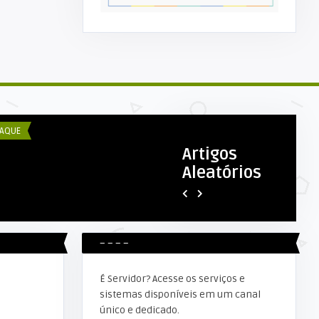
COM ESEX
eição: Conselheiros Tutelares
19
AQUE
DESTAQUE
Artigos
Aleatórios
Elker Winther
Alta Floresta: Equipes da
Secretaria de Obras e Infraes
– – – –
É Servidor? Acesse os serviços e
sistemas disponíveis em um canal
único e dedicado.