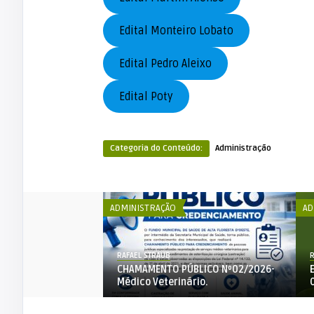
Edital Monteiro Lobato
Edital Pedro Aleixo
Edital Poty
Categoria do Conteúdo:
Administração
ADMINISTRAÇÃO
AD
RAFAEL STRAUB
R
BLICO Nº002-2026-
CHAMAMENTO PÚBLICO Nº02/2026-
LIMENTO-PPA
Médico Veterinário.