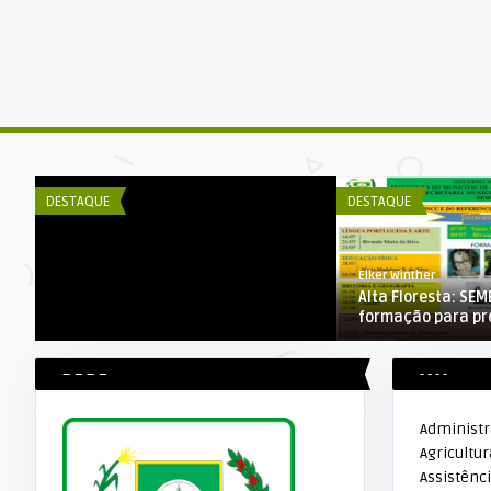
DECOM ESEX
Campeonato Municipal de Bocha
2018
DESTAQUE
DESTAQUE
Elker Winther
o
Alta Floresta: SE
formação para pro
– – – –
- - - -
Administ
Agricultur
Assistênci