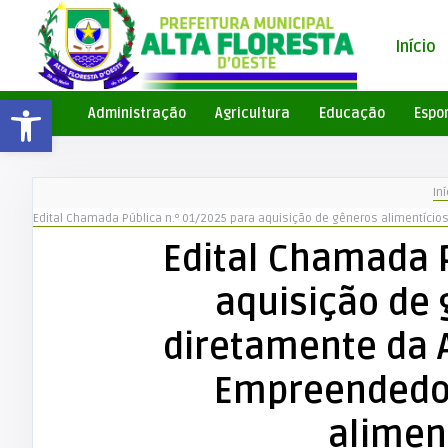
Início
Barra de Ferramentas Aberta
Administração
Agricultura
Educação
Espo
Iní
Edital Chamada Pública n.º 01/2025 para aquisição de gêneros alimentícios
Edital Chamada P
aquisição de 
diretamente da A
Empreendedor
alimen