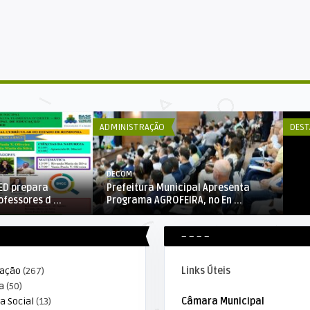
DE
El
20
ADMINISTRAÇÃO
DEST
DECOM
MED prepara
Prefeitura Municipal Apresenta
fessores d ...
Programa AGROFEIRA, no En ...
– – – –
ração
(267)
Links Úteis
a
(50)
a Social
(13)
Câmara Municipal