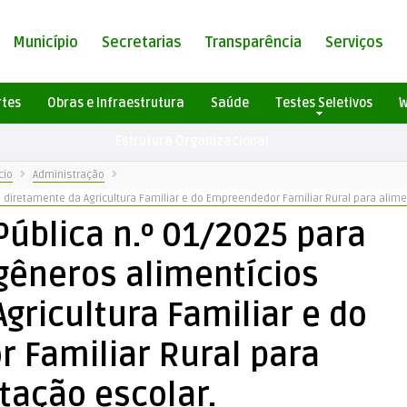
Município
Secretarias
Transparência
Serviços
rtes
Obras e Infraestrutura
Saúde
Testes Seletivos
W
Estrutura Organizacional
cio
Administração
 diretamente da Agricultura Familiar e do Empreendedor Familiar Rural para alim
ública n.º 01/2025 para
gêneros alimentícios
gricultura Familiar e do
 Familiar Rural para
tação escolar.