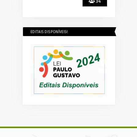
34
EDITAIS DISPONÍVEIS!
Elker Winther
icipa de
PREFEITURA INICIA OPERAÇÃO TAPA
BURACO NO MUNICÍPIO