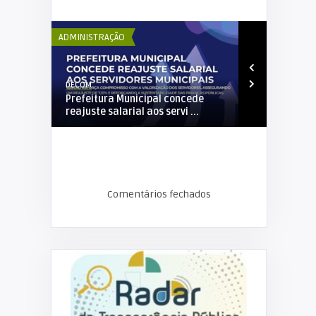
ADMINISTRAÇÃO
EDUCAÇÃO
DECOM
Elker Winther
IAÇÃO DO
Prefeitura Municipal concede
SEMED reali
reajuste salarial aos servi ...
e trata açõ
Comentários fechados