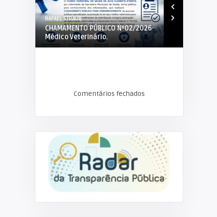
RAFAEL STRAUB
RAFAEL STRAUB
2-2026-
CHAMAMENTO PÚBLICO Nº02/2026-
EDITAL DE C
A
Médico Veterinário.
01/2026 PRO
Comentários fechados