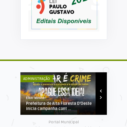
heca
ADMINISTRAÇÃO
ESPORTES
Elker Winther
Elker Winther
Prefeitura de Alta Floresta D’Oeste
Taça Marcão
inicia campanha cont ...
Secretaria M
Portal Municipal