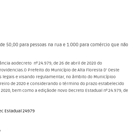
de 50,00 para pessoas na rua e 1.000 para comércio que não
ia aodecreto nº 24.979, de 26 de abril de 2020 do
videncias.O Prefeito do Município de Alta Floresta D’ Oeste
s legais e visando regulamentar, no âmbito do Municípioo
vereiro de 2020 e considerando o término do prazo estabelecido
de 2020, bem como a ediçãode novo Decreto Estadual nº 24.979, de
ec Estadual 24979
e