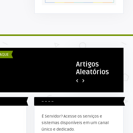
COM ESEX
strito de Rolim de Moura do
aporé recebe Projeto Cin ...
AQUE
DESTAQUE
Artigos
Aleatórios
Elker Winther
Alta Floresta: Prefeitura rec
ponte na Linha 118.
– – – –
É Servidor? Acesse os serviços e
sistemas disponíveis em um canal
único e dedicado.