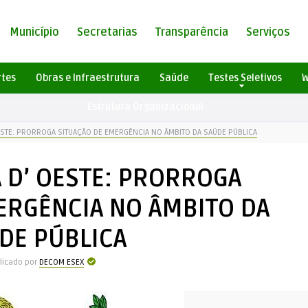
Município
Secretarias
Transparência
Serviços
rtes
Obras e Infraestrutura
Saúde
Testes Seletivos
W
Estrutura Organizacional
OESTE: PRORROGA SITUAÇÃO DE EMERGÊNCIA NO ÂMBITO DA SAÚDE PÚBLICA
A D’ OESTE: PRORROGA
ERGÊNCIA NO ÂMBITO DA
DE PÚBLICA
licado por
DECOM ESEX