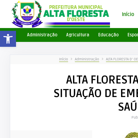
Início
Barra de Ferramentas Aberta
Administração
Agricultura
Educação
Espo
Início
Administração
ALTA FLORESTA D’ 
ALTA FLOREST
SITUAÇÃO DE EM
SAÚ
Pub