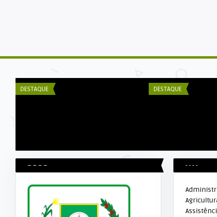
Elker Winther
DECOM ESEX
PREFEITO VISITA CASA DE APOIO
Secretaria Munic
DURANTE VIAGEM A CAPITAL D ...
– SEMED/AFO divul 
DESTAQUE
DESTAQUE
– – – –
- - - -
Administ
Agricultur
Assistênci