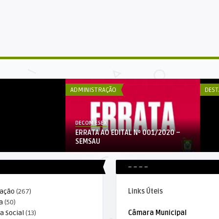
DE
ipal da Educação
Di
...
Gu
ADMINISTRAÇÃO
DEST
DECOM ESEX
ERRATA AO EDITAL Nº 001/2020 –
SEMSAU
– – – –
ração
(267)
Links Úteis
a
(50)
a Social
(13)
Câmara Municipal