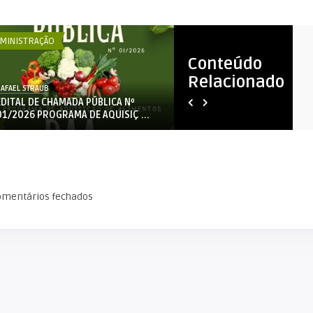
MINISTRAÇÃO
ADMINISTRAÇÃO
Conteúdo
Relacionado
AFAEL STRAUB
RAFAEL STRAUB
EDITAL DE CHAMADA PÚBLICA Nº
CHAMAMENTO PÚBLICO 02-
01/2026 PROGRAMA DE AQUISIÇ ...
PROCESSO 818/2026
omentários fechados