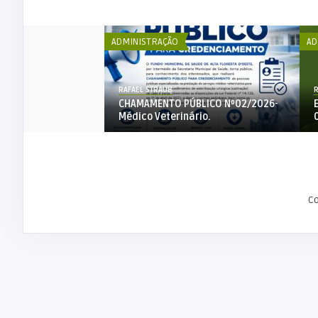
ADMINISTRAÇÃO
AD
RAFAEL STRAUB
R
BLICO Nº002-2026-
CHAMAMENTO PÚBLICO Nº02/2026-
LIMENTO-PPA
Médico Veterinário.
C