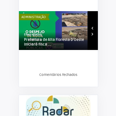
ADMINISTRAÇÃO
ADMINISTRAÇÃ
Elker Winther
Elker Winther
de
Prefeitura de Alta Floresta D’Oeste
1ª Semana d
..
iniciará fisca ...
Floresta D’O
Comentários fechados