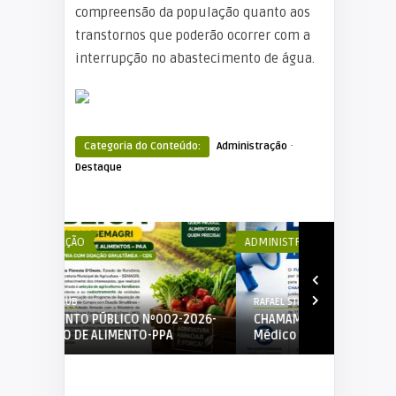
compreensão da população quanto aos
transtornos que poderão ocorrer com a
interrupção no abastecimento de água.
·
Categoria do Conteúdo:
Administração
Destaque
ADMINISTRAÇÃO
ADMINISTRAÇÃ
RAFAEL STRAUB
RAFAEL STRAUB
2-2026-
CHAMAMENTO PÚBLICO Nº02/2026-
EDITAL DE C
A
Médico Veterinário.
01/2026 PRO