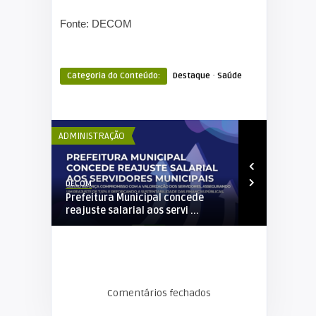
Fonte: DECOM
·
Categoria do Conteúdo:
Destaque
Saúde
ADMINISTRAÇÃO
ADMINISTRAÇÃ
DECOM
Elker Winther
IAÇÃO DO
Prefeitura Municipal concede
Socializaçã
reajuste salarial aos servi ...
Saneamento 
Comentários fechados