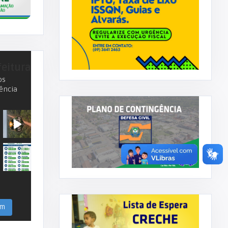
feitura
os
ência
am