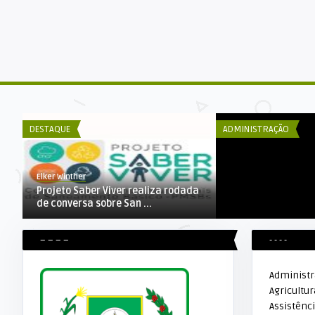
DECOM ESEX
Comunicado Prefe
de Alta Floresta D’ 
DESTAQUE
ADMINISTRAÇÃO
Elker Winther
Projeto Saber Viver realiza rodada
de conversa sobre San ...
– – – –
- - - -
Administ
Agricultur
Assistênci