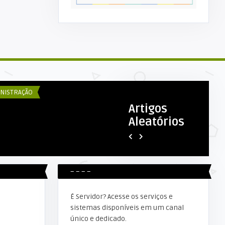
COM ESEX
DECOM ESEX
nicípio de Alta Floresta Decreta
Prefeitura Municipal recupe
spensão das Aulas n ...
trecho na Avenida São Paulo
NISTRAÇÃO
EDUCAÇÃO
Artigos
Aleatórios
– – – –
É Servidor? Acesse os serviços e
sistemas disponíveis em um canal
único e dedicado.