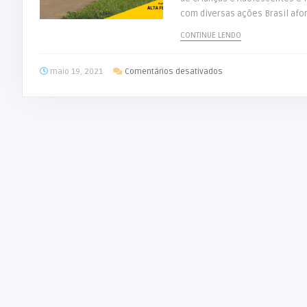
com diversas ações Brasil afora
CONTINUE LENDO
em
maio 19, 2021
Comentários desativados
No
Dia
Nacional
de
Combate
ao
Abuso
e
Exploração
Sexual
Infantil
SEMTRAS
realiza
ação