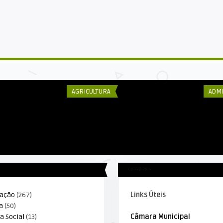
DECOM ESEX
DE
itura Municipal
Alta Floresta Reunião discute uso
Mu
...
de agrotóxico no Munic ...
su
AGRICULTURA
ADMI
– – – –
ração
(267)
Links Úteis
a
(50)
a Social
(13)
Câmara Municipal