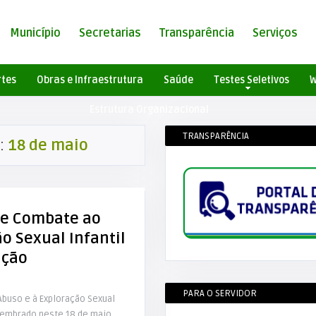
Município
Secretarias
Transparência
Serviços
rtes
Obras e Infraestrutura
Saúde
Testes Seletivos
W
Estrutura Organizacional
TRANSPARÊNCIA
:
18 de maio
de Combate ao
o Sexual Infantil
ação
PARA O SERVIDOR
Abuso e à Exploração Sexual
lembrado neste 18 de maio