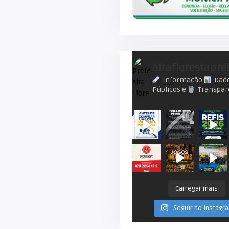
altaflorestapre
Informação
Dad
Públicos e
Transpar
Carregar mais
Seguir no Instagr