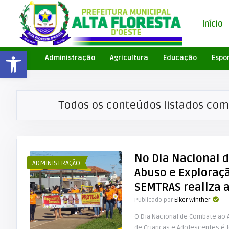
Início
Barra de Ferramentas Aberta
Administração
Agricultura
Educação
Espo
Todos os conteúdos listados com
No Dia Nacional 
ADMINISTRAÇÃO
Abuso e Exploraçã
SEMTRAS realiza 
Publicado por
Elker Winther
O Dia Nacional de Combate ao 
de Crianças e Adolescentes é 