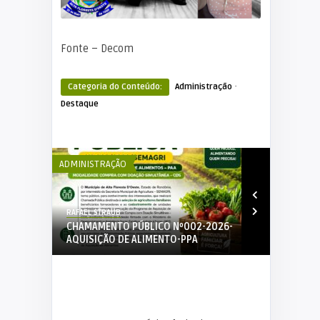
Fonte – Decom
·
Categoria do Conteúdo:
Administração
Destaque
ADMINISTRAÇÃO
ADMIN
RAFAEL STRAUB
RAFA
CO Nº002-2026-
CHAMAMENTO PÚBLICO Nº02/2026-
EDI
ENTO-PPA
Médico Veterinário.
01/