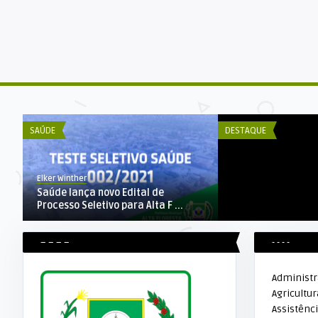
DECOM ESEX
RESULTADO PARCIA
DOS CANDIDATOS) À 
SAÚDE
DESTAQUE
Elker Winther
Saúde lança novo Edital de
Processo Seletivo para Alta F ...
– – – –
- - - -
Administ
Agricultur
Assistênci