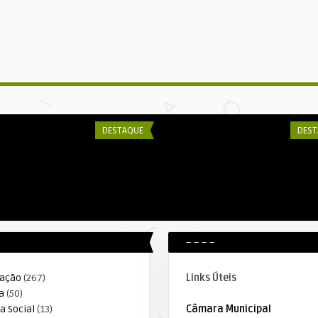
DECOM ESEX
DE
L CLASSIFICAÇÃO
Prefeitura aterra entrada da linha
Es
ELEIÇÃ ...
60 e garante melhor a ...
re
DESTAQUE
DEST
– – – –
ração
(267)
Links Úteis
a
(50)
a Social
(13)
Câmara Municipal