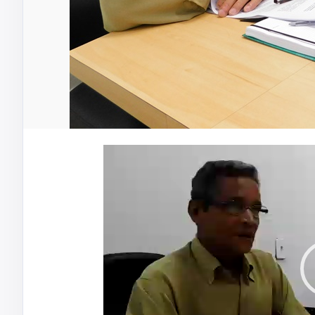
Tocador
de
vídeo