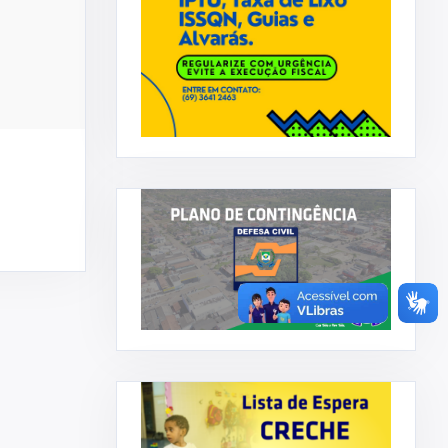
ADMINISTRAÇÃO
DECOM
IAÇÃO DO
Prefeitura Municipal concede
.
reajuste salarial aos servi ...