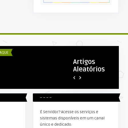
COM ESEX
cola Municipal 17 de Junho
aliza socialização do Pro ...
AQUE
ADMINISTRAÇÃO
Artigos
Aleatórios
Elker Winther
Queijo de alta Floresta D’Oes
campeão do 1° Concurso ...
– – – –
É Servidor? Acesse os serviços e
sistemas disponíveis em um canal
único e dedicado.