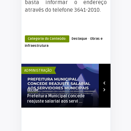
basta informar o endereço
através do telefone 3641-2010.
·
Categoria do Conteúdo:
Destaque
Obras e
Infraestrutura
ADMINISTRAÇÃO
ADM
Elker Winther
Elk
ipal concede
Prefeitura de Alta Floresta D’Oeste
1ª
os servi ...
iniciará fisca ...
Fl