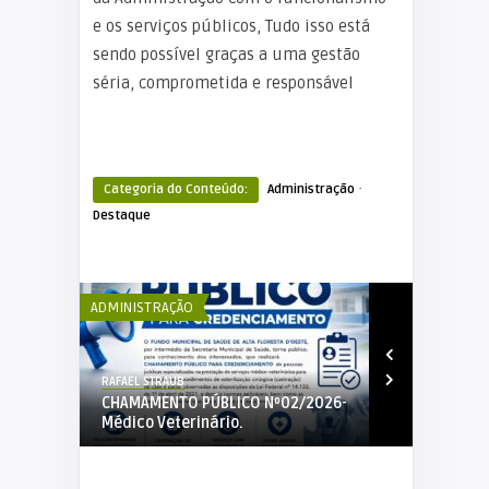
e os serviços públicos, Tudo isso está
sendo possível graças a uma gestão
séria, comprometida e responsável
·
Categoria do Conteúdo:
Administração
Destaque
ADMINISTRAÇÃO
ADMINISTRAÇÃ
RAFAEL STRAUB
RAFAEL STRAUB
2-2026-
CHAMAMENTO PÚBLICO Nº02/2026-
EDITAL DE C
A
Médico Veterinário.
01/2026 PRO