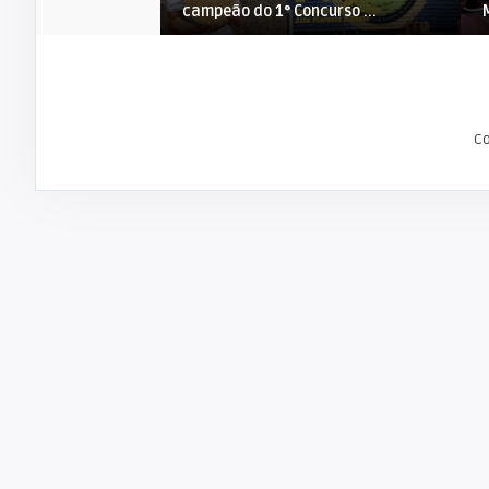
campeão do 1° Concurso ...
C