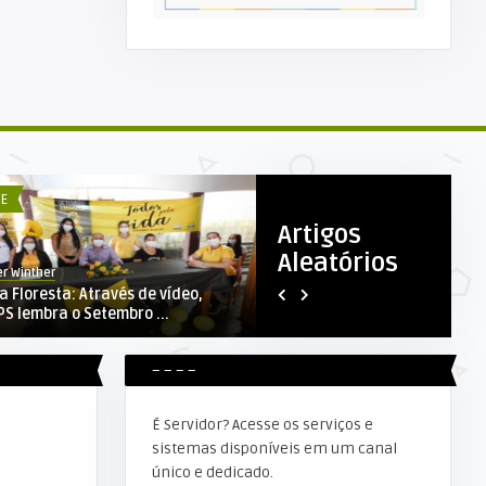
E
ADMINISTRAÇÃO
Artigos
Aleatórios
er Winther
Elker Winther
ta Floresta: Através de vídeo,
EDITAL DE CHAMAMENTO PUBL
PS lembra o Setembro ...
001/SEMSAU/2024 – CPL Pr ..
– – – –
É Servidor? Acesse os serviços e
sistemas disponíveis em um canal
único e dedicado.