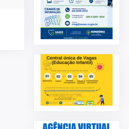
.
reajuste salarial aos servi ...