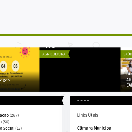
Elker Winther
SEMAGRI EM PARCERIA COM
PRODUTORES DESENVOLVE PROJETO
DO ...
AGRICULTURA
SAÚD
Elk
Vagas.
Al
CA
– – – –
ração
(267)
Links Úteis
a
(50)
a Social
(13)
Câmara Municipal