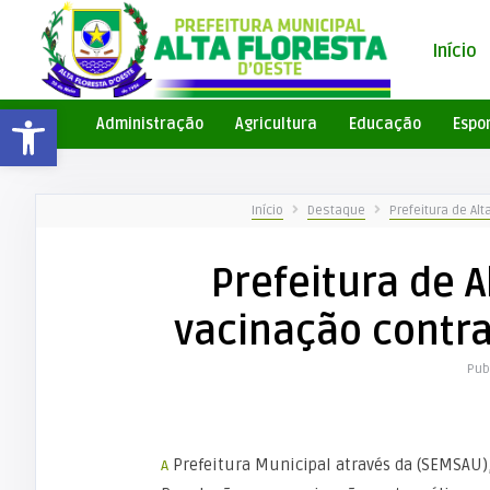
Início
Barra de Ferramentas Aberta
Administração
Agricultura
Educação
Espo
Início
Destaque
Prefeitura de Alt
Prefeitura de A
vacinação contra
Pub
A Prefeitura Municipal através da (SEMSAU), Secretaria Municipal de Saúde, comunica a toda a