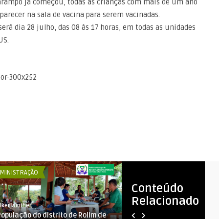
sarampo já começou, todas as crianças com mais de um ano
arecer na sala de vacina para serem vacinadas.
erá dia 28 julho, das 08 às 17 horas, em todas as unidades
US.
MINISTRAÇÃO
ADMINISTRAÇÃO
Conteúdo
Relacionado
lker Winther
RAFAEL STRAUB
População do distrito de Rolim de
AUDIÊNCIA PÚBLICA DE AVAL