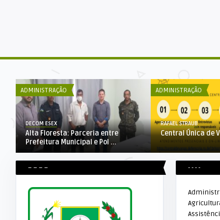
ADMINISTRAÇÃO
ADMINISTRAÇÃO
DECOM ESEX
RAFAEL STRAUB
Alta Floresta: Parceria entre
Central Única de 
Prefeitura Municipal e Pol ...
– – – –
- - - -
Administ
Agricultur
Assistênci