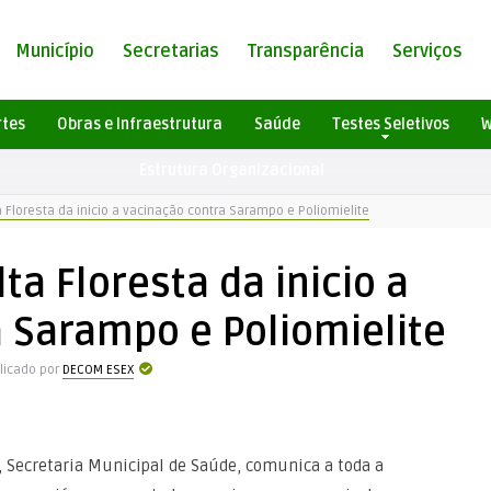
Município
Secretarias
Transparência
Serviços
rtes
Obras e Infraestrutura
Saúde
Testes Seletivos
W
Estrutura Organizacional
a Floresta da inicio a vacinação contra Sarampo e Poliomielite
lta Floresta da inicio a
 Sarampo e Poliomielite
licado por
DECOM ESEX