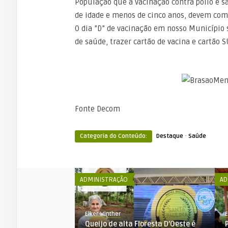
População que a vacinação contra pólio e 
de idade e menos de cinco anos, devem comp
O dia ”D” de vacinação em nosso Município s
de saúde, trazer cartão de vacina e cartão S
Fonte Decom
·
Categoria do Conteúdo:
Destaque
Saúde
ADMINISTRAÇÃO
AD
Elker Winther
E
ta Floresta D’Oeste
Queijo de alta Floresta D’Oeste é