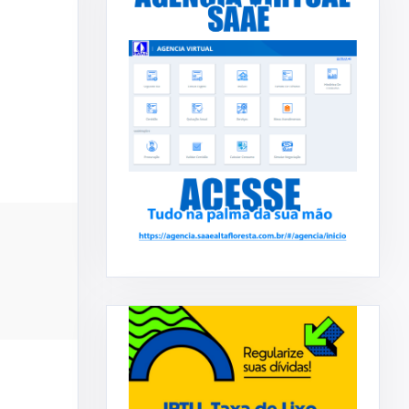
ADMINISTRAÇÃO
DECOM
IAÇÃO DO
Prefeitura Municipal concede
.
reajuste salarial aos servi ...