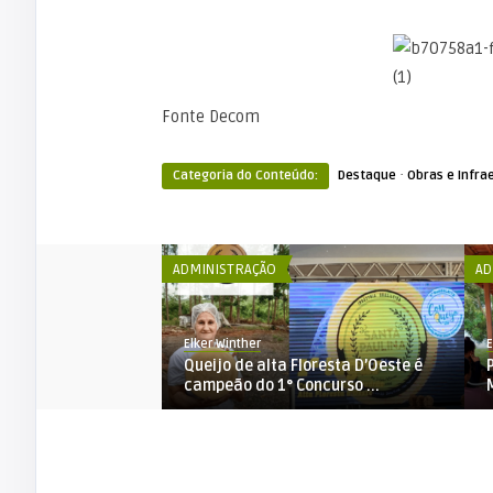
Fonte Decom
·
Categoria do Conteúdo:
Destaque
Obras e Infra
ADMINISTRAÇÃO
AD
Elker Winther
E
nicípio de Alta
Queijo de alta Floresta D’Oeste é
conta di ...
campeão do 1° Concurso ...