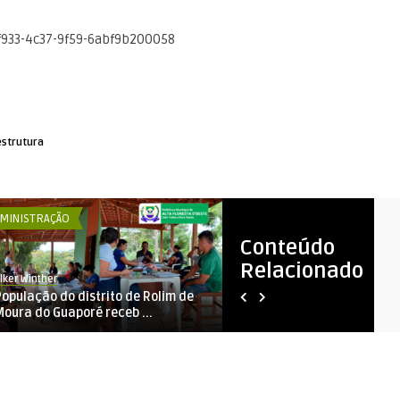
estrutura
MINISTRAÇÃO
ADMINISTRAÇÃO
Conteúdo
Relacionado
lker Winther
RAFAEL STRAUB
População do distrito de Rolim de
AUDIÊNCIA PÚBLICA DE AVAL
Moura do Guaporé receb ...
CUMPRIMENTO DAS METAS ..