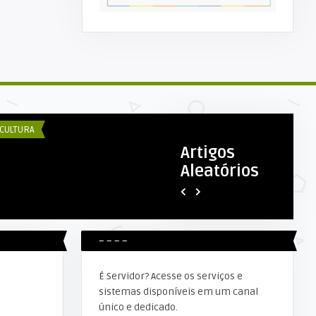
COM ESEX
ISO DE CHAMAMENTO PÚBLICO Nº.
4/2019/CCP/RO-Repetiçã ...
CULTURA
DESTAQUE
Artigos
Aleatórios
DECOM ESEX
Secretaria de saúde realiza
reunião com agentes comunit
– – – –
É Servidor? Acesse os serviços e
sistemas disponíveis em um canal
único e dedicado.