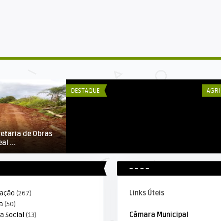
DECOM ESEX
DE
Prefeito Carlos Borges acompanha
AV
obras na Zona Rural do ...
00
DESTAQUE
AGRI
retaria de Obras
al ...
– – – –
ração
(267)
Links Úteis
a
(50)
a Social
(13)
Câmara Municipal