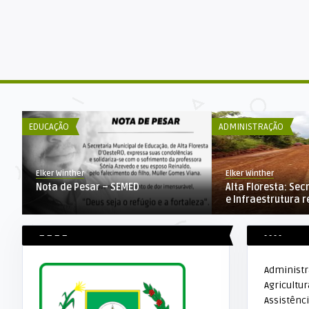
EDUCAÇÃO
ADMINISTRAÇÃO
Elker Winther
Elker Winther
Nota de Pesar – SEMED
Alta Floresta: Sec
e Infraestrutura re
– – – –
- - - -
Administ
Agricultur
Assistênci