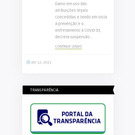
Damo em uso das
atribuições legais
concedidas e tendo em vista
a prevenção e o
enfretamento à COVID-19,
decreta suspensão ..
CONTINUE LENDO
abr 12, 2021
TRANSPARÊNCIA