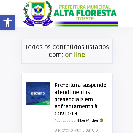
Barra de Ferramentas Aberta
Todos os conteúdos listados
com:
online
Prefeitura suspende
atendimentos
presenciais em
enfrentamento à
COVID-19
Publicado por
Elker Winther
O Prefeito Municipal Gio