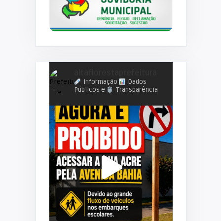
altaflorestaprefeitura
Informação
Dados
Públicos e
Transparência