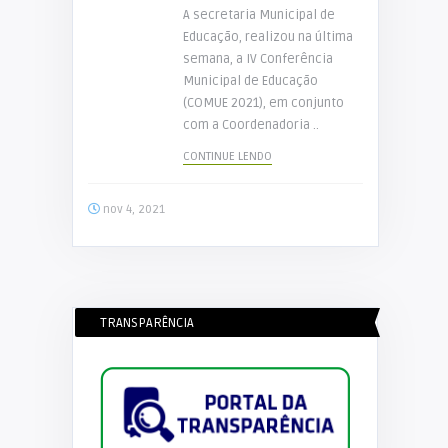
A secretaria Municipal de
Educação, realizou na última
semana, a IV Conferência
Municipal de Educação
(COMUE 2021), em conjunto
com a Coordenadoria ..
CONTINUE LENDO
nov 4, 2021
TRANSPARÊNCIA