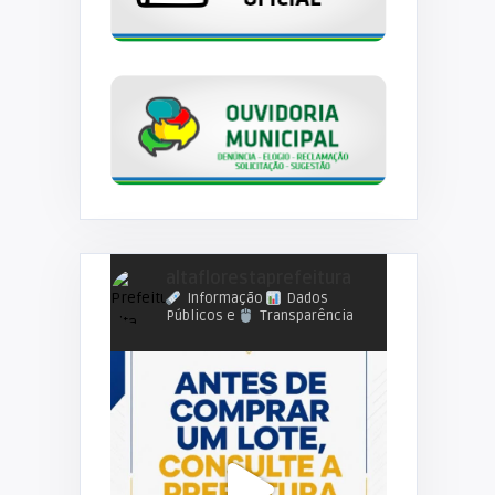
altaflorestaprefeitura
Informação
Dados
Públicos e
Transparência