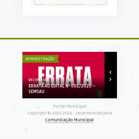
ADMINISTRAÇÃO
ADMINISTRAÇÃ
DECOM ESEX
Elker Winther
ducação
ERRATA AO EDITAL Nº 001/2020 –
Publicações
SEMSAU
período elei
Portal Municipal
Copyright © 2021-2024 - Desenvolvido pela
Comunicação Municipal