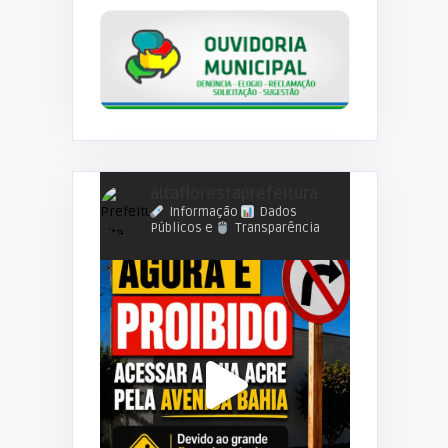
altaflorestaprefeitura
Informação
Dados
Públicos e
Transparência