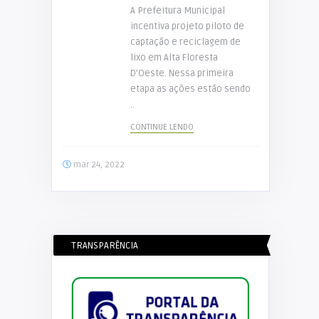
A Prefeitura Municipal
incentiva projeto piloto de
captação e reciclagem de
lixo em Alta Floresta
D’Oeste. Nessa primeira
etapa as ações estão sendo
..
CONTINUE LENDO
mar 24, 2022
TRANSPARÊNCIA